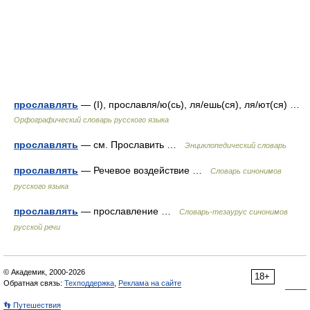
прославлять
— (I), прославля/ю(сь), ля/ешь(ся), ля/ют(ся) …
Орфографический словарь русского языка
прославлять
— см. Прославить …
Энциклопедический словарь
прославлять
— Речевое воздействие …
Словарь синонимов
русского языка
прославлять
— прославление …
Словарь-тезаурус синонимов
русской речи
© Академик, 2000-2026
18+
Обратная связь:
Техподдержка
,
Реклама на сайте
👣 Путешествия